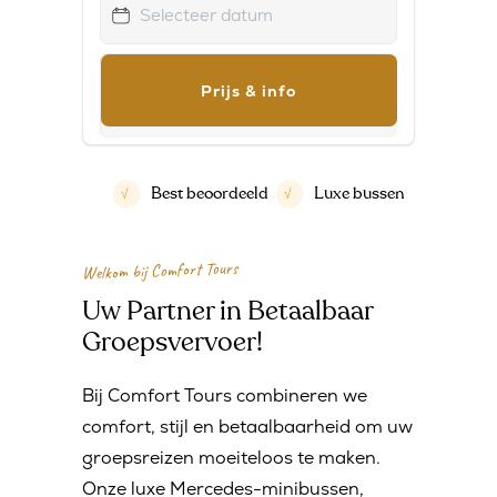
DD
slash
MM
slash
JJJJ
Best beoordeeld
Luxe bussen
√
√
Welkom bij Comfort Tours
Uw Partner in Betaalbaar
Groepsvervoer!
Bij Comfort Tours combineren we
comfort, stijl en betaalbaarheid om uw
groepsreizen moeiteloos te maken.
Onze luxe Mercedes-minibussen,